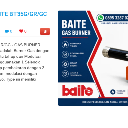
ITE BT35G/GR/GC
0
0
GR/GC - GAS BURNER
 adalah Burner Gas dengan
atu tahap dan Modulasi
gguanakan 1 Selenoid
ap pembakaran dengan 2
tem modulasi dengan
o. Type ini memiliki
...