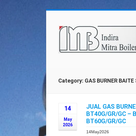
Category: GAS BURNER BAITE 
JUAL GAS BURNE
14
BT40G/GR/GC – 
May
BT60G/GR/GC
2026
14May2026