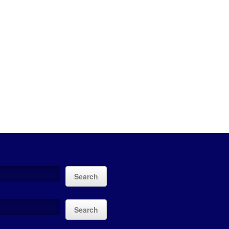
Search
Search