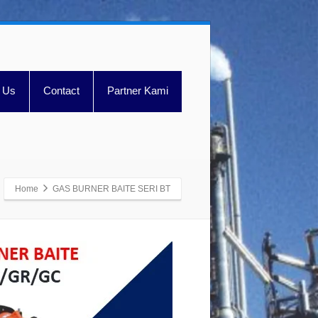
 Us
Contact
Partner Kami
Home
GAS BURNER BAITE SERI BT