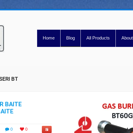
Home
Blog
All Products
About
SERI BT
R BAITE
BAITE
0
0