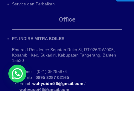
Service dan Perbaikan
Office
PT. INDIRA MITRA BOILER
Emerald Residence Sepatan Ruko 8i, RT.026/RW.005,
Kosambi, Kec. Sukadiri, Kabupaten Tangerang, Banten
15530
Phone : (021) 35295874
Mobile :
0895 3287 02165
Email:
wahyuidm86@gmail.com
/
wahyuspi46@gmail.com
Kategori