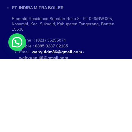
PT. INDIRA MITRA BOILER
Emerald Residence Sepatan Ruko 8i, RT.026/RW.005,
Kosambi, Kec. Sukadiri, Kabupaten Tangerang, Banten
15530
Phone : (021) 35295874
Mobile :
0895 3287 02165
Email:
wahyuidm86@gmail.com
/
wahyuspi46@gmail.com
Kategori
PUSAT FABRIKASI BOILER~ Fabrikasi boiler dan Thermal Oil
Heater
www.mitraboiler.com
Copyright © 2026
Blog
/
All Products
/
About Us
/
Contact
/
Partner Kami