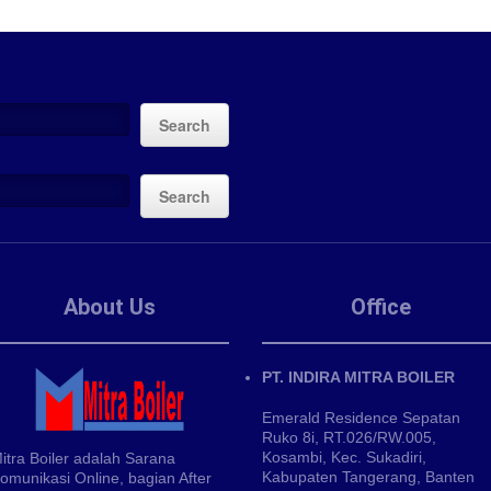
Search
Search
About Us
Office
PT. INDIRA MITRA BOILER
Emerald Residence Sepatan
Ruko 8i, RT.026/RW.005,
Kosambi, Kec. Sukadiri,
itra Boiler adalah Sarana
Kabupaten Tangerang, Banten
omunikasi Online, bagian After