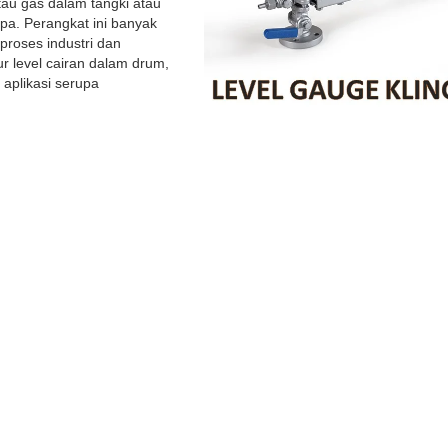
tau gas dalam tangki atau
a. Perangkat ini banyak
proses industri dan
 level cairan dalam drum,
 aplikasi serupa