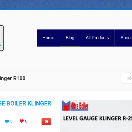
Home
Blog
All Products
About
linger R100
Ho
E BOILER KLINGER
0
0