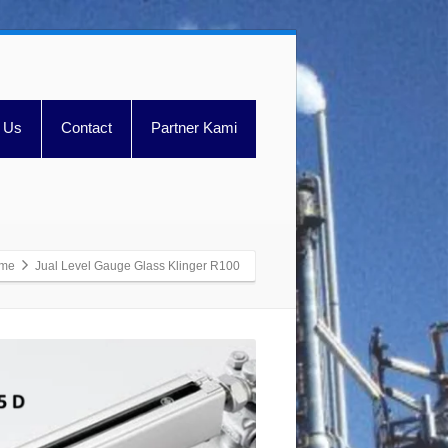
 Us
Contact
Partner Kami
me
Jual Level Gauge Glass Klinger R100