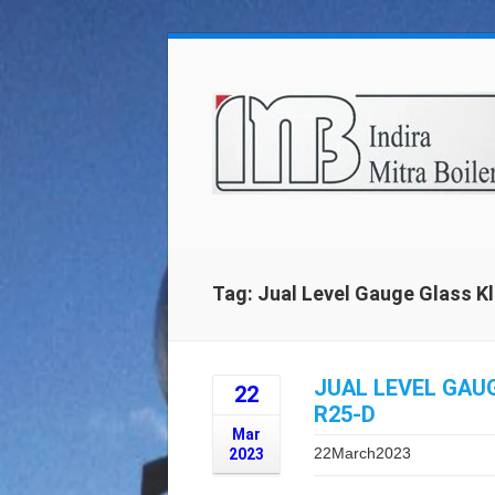
Tag: Jual Level Gauge Glass K
JUAL LEVEL GAUG
22
R25-D
Mar
22March2023
2023