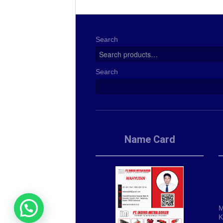
Search
Search
Name Card
M
K