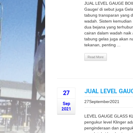
JUAL LEVEL GAUGE BOI
Gauge/ di sebut juga Gela
tabung transparan yang d
wadah. Sistem kemudian 
dua bejana yang terhubung
cairan dalam wadah naik 
tabung gelas juga akan na
tekanan, penting ...
Read More
JUAL LEVEL GAU
27
27September2021
Sep
2021
LEVEL GAUGE GLASS KL
pengukur level Klinger ad
penginderaan dan penguk