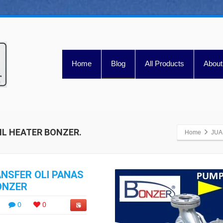
Home
Blog
All Products
About
IL HEATER BONZER.
Home
JUA
NSFER OLI PANAS
ONZER
0
0