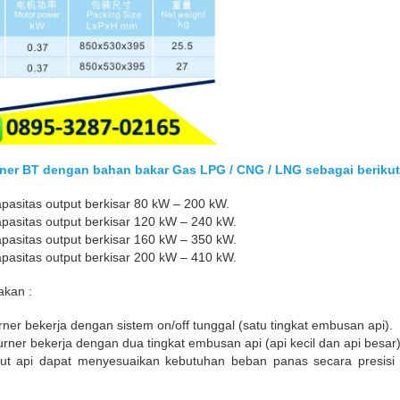
urner BT dengan bahan bakar Gas LPG / CNG / LNG sebagai berikut
asitas output berkisar 80 kW – 200 kW.
asitas output berkisar 120 kW – 240 kW.
asitas output berkisar 160 kW – 350 kW.
asitas output berkisar 200 kW – 410 kW.
akan :
rner bekerja dengan sistem on/off tunggal (satu tingkat embusan api).
rner bekerja dengan dua tingkat embusan api (api kecil dan api besar)
put api dapat menyesuaikan kebutuhan beban panas secara presisi