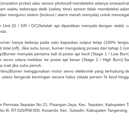
(ionization probe) atau sensor photocell mendeteksi adanya ionisasi/ca
lam waktu beberapa detik (safety time) sensor tidak mendeteksi adan
) dan mengunci sistem (lockout / alarm merah menyala) untuk menceg
Unit (G / GR / GC)Setelah api dipastikan menyala dengan stabil, 
Anda:
urner hanya bekerja pada satu kapasitas output tetap (100% langsu
 total (off). Jika suhu turun, burner mengulang proses dari tahap 1 (on
)Burner menyala pertama kali di posisi api kecil (Stage 1 / Low Bur
i servo udara melebar ke posisi api besar (Stage 2 / High Burn).Sa
a mati jika suhu penuh.
ntinu)Burner menggunakan motor servo elektronik yang terhubung d
p udara bergerak beriringan secara halus (skala persen % kecil hing
um Permata Sepatan No.21, Pisangan Jaya, Kec. Sepatan, Kabupaten 
ko 8i, RT.026/RW.005, Kosambi, Kec. Sukadiri, Kabupaten Tangerang