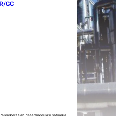
GR/GC
engoperasian geser/modulasi satu/dua