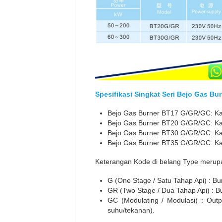
Spesifikasi Singkat Seri Bejo Gas B
Bejo Gas Burner BT17 G/GR/GC: Kap
Bejo Gas Burner BT20 G/GR/GC: Kap
Bejo Gas Burner BT30 G/GR/GC: Kap
Bejo Gas Burner BT35 G/GR/GC: Kap
Keterangan Kode di belang Type merup
G (One Stage / Satu Tahap Api) : Bu
GR (Two Stage / Dua Tahap Api) : Bu
GC (Modulating / Modulasi) : Out
suhu/tekanan).