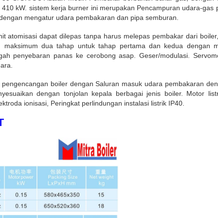
– 410 kW. sistem kerja burner ini merupakan Pencampuran udara-ga
 dengan mengatur udara pembakaran dan pipa semburan.
t atomisasi dapat dilepas tanpa harus melepas pembakar dari boiler,
n maksimum dua tahap untuk tahap pertama dan kedua dengan me
gah penyebaran panas ke cerobong asap. Geser/modulasi. Servom
ara.
tuk pengencangan boiler dengan Saluran masuk udara pembakaran den
yesuaikan dengan tonjolan kepala berbagai jenis boiler. Motor list
oda ionisasi, Peringkat perlindungan instalasi listrik IP40.
T