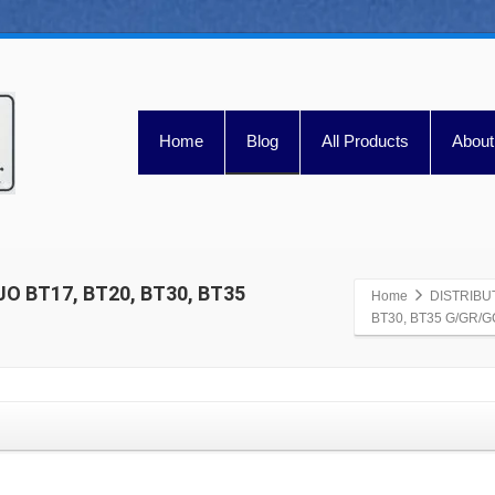
Home
Blog
All Products
About
O BT17, BT20, BT30, BT35
Home
DISTRIBU
BT30, BT35 G/GR/G