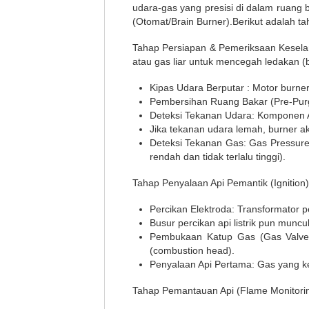
udara-gas yang presisi di dalam ruang b
(Otomat/Brain Burner).Berikut adalah ta
Tahap Persiapan & Pemeriksaan Keselam
atau gas liar untuk mencegah ledakan (b
Kipas Udara Berputar : Motor burn
Pembersihan Ruang Bakar (Pre-Purg
Deteksi Tekanan Udara: Komponen A
Jika tekanan udara lemah, burner aka
Deteksi Tekanan Gas: Gas Pressure 
rendah dan tidak terlalu tinggi).
Tahap Penyalaan Api Pemantik (Ignition
Percikan Elektroda: Transformator pe
Busur percikan api listrik pun muncul
Pembukaan Katup Gas (Gas Valve 
(combustion head).
Penyalaan Api Pertama: Gas yang ke
Tahap Pemantauan Api (Flame Monitorin