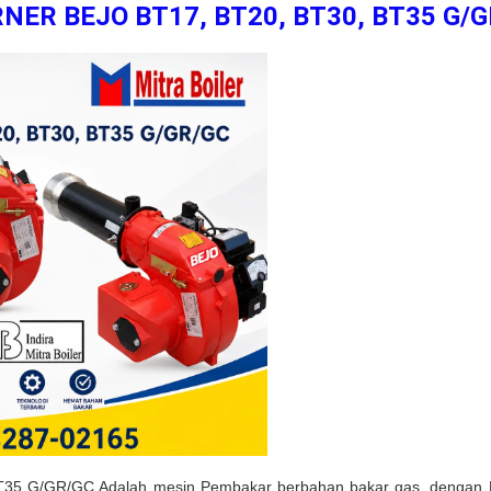
NER BEJO BT17, BT20, BT30, BT35 G/
T35 G/GR/GC Adalah mesin Pembakar berbahan bakar gas, dengan P