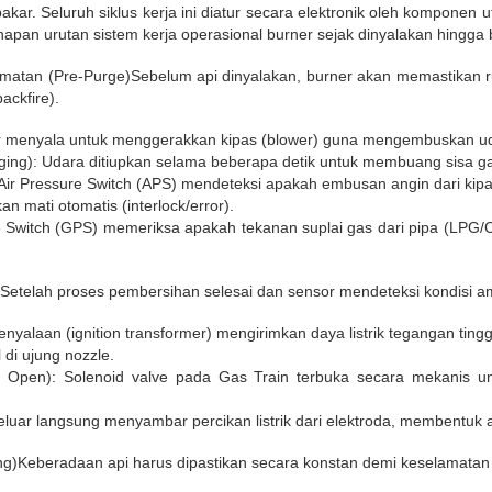
akar. Seluruh siklus kerja ini diatur secara elektronik oleh komponen
hapan urutan sistem kerja operasional burner sejak dinyalakan hingga 
atan (Pre-Purge)Sebelum api dinyalakan, burner akan memastikan ru
ackfire).
er menyala untuk menggerakkan kipas (blower) guna mengembuskan ud
ing): Udara ditiupkan selama beberapa detik untuk membuang sisa 
ir Pressure Switch (APS) mendeteksi apakah embusan angin dari kipa
n mati otomatis (interlock/error).
Switch (GPS) memeriksa apakah tekanan suplai gas dari pipa (LPG/CN
)Setelah proses pembersihan selesai dan sensor mendeteksi kondisi 
nyalaan (ignition transformer) mengirimkan daya listrik tegangan tinggi
 di ujung nozzle.
Open): Solenoid valve pada Gas Train terbuka secara mekanis un
luar langsung menyambar percikan listrik dari elektroda, membentuk
g)Keberadaan api harus dipastikan secara konstan demi keselamatan 