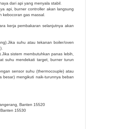
haya dari api yang menyala stabil.
ya api, burner controller akan langsung
ah kebocoran gas massal.
cara kerja pembakaran selanjutnya akan
ng).Jika suhu atau tekanan boiler/oven
).
n).Jika sistem membutuhkan panas lebih,
at suhu mendekati target, burner turun
engan sensor suhu (thermocouple) atau
ga besar) mengikuti naik-turunnya beban
Tangerang, Banten 15520
, Banten 15530