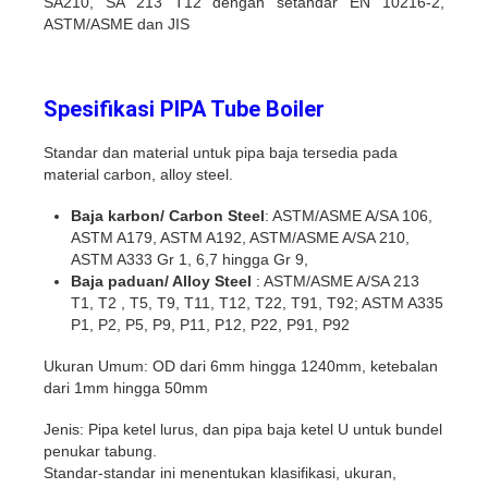
SA210, SA 213 T12 dengan setandar EN 10216-2,
ASTM/ASME dan JIS
Spesifikasi PIPA Tube Boiler
Standar dan material untuk pipa baja tersedia pada
material carbon, alloy steel.
Baja karbon/ Carbon Steel
: ASTM/ASME A/SA 106,
ASTM A179, ASTM A192, ASTM/ASME A/SA 210,
ASTM A333 Gr 1, 6,7 hingga Gr 9,
Baja paduan/ Alloy Steel
: ASTM/ASME A/SA 213
T1, T2 , T5, T9, T11, T12, T22, T91, T92; ASTM A335
P1, P2, P5, P9, P11, P12, P22, P91, P92
Ukuran Umum: OD dari 6mm hingga 1240mm, ketebalan
dari 1mm hingga 50mm
Jenis: Pipa ketel lurus, dan pipa baja ketel U untuk bundel
penukar tabung.
Standar-standar ini menentukan klasifikasi, ukuran,