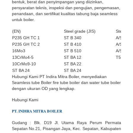
bentuk, berat dan penyimpangan yang diizinkan,
persyaratan teknis, inspeksi dan pengujian, pengemasan,
penandaan, dan sertifikat kualitas tabung baja seamless
untuk boiler.
(EN)
Steel grade (JIS)
Steel g
P235 GH TC 1
ST B 340
A/SA 192
P235 GH TC 2
ST B 410
A/SA 210
16Mo3
ST B 510
A/SA 213
13CrMo4-5
ST BA 12
T5, T11,
10CrMo9-10
ST BA 22
ST BA 24
ST BA 24
Hubungi Kami PT Indira Mitra Boiler, menyediakan
Seamless tube Boiler fire tube boiler dan water tube boiler
dengan ukuran OD yang lengkap.
Hubungi Kami
PT.
INDIR
A
MITRA BOILER
Gudang : Blk. D19 Jl. Utama Raya Perum Permata
Sepatan No.21, Pisangan Jaya, Kec. Sepatan, Kabupaten