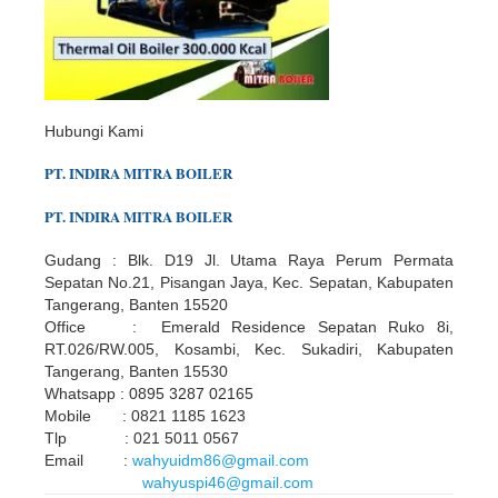
Hubungi Kami
PT.
INDIR
A
MITRA BOILER
PT.
INDIR
A
MITRA BOILER
Gudang : Blk. D19 Jl. Utama Raya Perum Permata
Sepatan No.21, Pisangan Jaya, Kec. Sepatan, Kabupaten
Tangerang, Banten 15520
Office : Emerald Residence Sepatan Ruko 8i,
RT.026/RW.005, Kosambi, Kec. Sukadiri, Kabupaten
Tangerang, Banten 15530
Whatsapp : 0895 3287 02165
Mobile : 0821 1185 1623
Tlp : 021 5011 0567
Email :
wahyuidm86@gmail.com
wahyuspi46@gmail.com