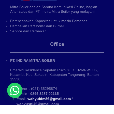
Mitra Boiler adalah Sarana Komunikasi Online, bagian
After sales dari PT. Indira Mitra Boiler yang melayani
Perencanakan Kapasitas untuk mesin Pemanas
Pembelian Part Boiler dan Burner
Service dan Perbaikan
Office
PT. INDIRA MITRA BOILER
Emerald Residence Sepatan Ruko 8i, RT.026/RW.005,
Kosambi, Kec. Sukadiri, Kabupaten Tangerang, Banten
15530
Phone : (021) 35295874
Mobile :
0895 3287 02165
Email:
wahyuidm86@gmail.com
/
wahyuspi46@gmail.com