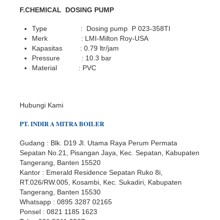
F.CHEMICAL DOSING PUMP
Type
: Dosing pump P 023-358TI
Merk
: LMI-Milton Roy-USA
Kapasitas
: 0.79 ltr/jam
Pressure
: 10.3 bar
Material
: PVC
Hubungi Kami
PT.
INDIR
A
MITRA BOILER
Gudang : Blk. D19 Jl. Utama Raya Perum Permata
Sepatan No.21, Pisangan Jaya, Kec. Sepatan, Kabupaten
Tangerang, Banten 15520
Kantor : Emerald Residence Sepatan Ruko 8i,
RT.026/RW.005, Kosambi, Kec. Sukadiri, Kabupaten
Tangerang, Banten 15530
Whatsapp : 0895 3287 02165
Ponsel : 0821 1185 1623