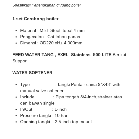
Spesifikasi Perlengkapan di ruang boiler
1 set Cerobong boiler
Material
: Mild Steel tebal 4 mm
Pengecatan
: Cat tahan panas
Dimensi
: OD220 xH± 4.000mm
FEED WATER TANG , EXEL Stainless 500 LITE
Berikut
Suppor
WATER SOFTENER
Type
: Tangki Pentair china 9″X48″ with
manual valve softener
Include
: Pipa tengah 3/4-inch,strainer atas
dan bawah single
In/Out
: 1-inch
Pressure tangki
: 10 Bar
Opening tangki
: 2.5-inch top mount