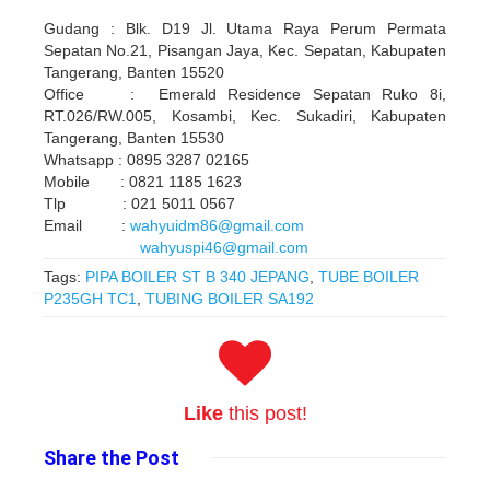
Gudang : Blk. D19 Jl. Utama Raya Perum Permata
Sepatan No.21, Pisangan Jaya, Kec. Sepatan, Kabupaten
Tangerang, Banten 15520
Office : Emerald Residence Sepatan Ruko 8i,
RT.026/RW.005, Kosambi, Kec. Sukadiri, Kabupaten
Tangerang, Banten 15530
Whatsapp : 0895 3287 02165
Mobile : 0821 1185 1623
Tlp : 021 5011 0567
Email :
wahyuidm86@gmail.com
wahyuspi46@gmail.com
Tags:
PIPA BOILER ST B 340 JEPANG
,
TUBE BOILER
P235GH TC1
,
TUBING BOILER SA192
Like
this post!
Share
the Post