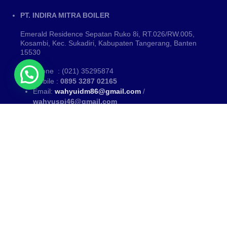
PT. INDIRA MITRA BOILER
Emerald Residence Sepatan Ruko 8i, RT.026/RW.005,
Kosambi, Kec. Sukadiri, Kabupaten Tangerang, Banten
15530
Phone : (021) 35295874
Mobile :
0895 3287 02165
Email:
wahyuidm86@gmail.com
/
wahyuspi46@gmail.com
Kategori
PUSAT FABRIKASI BOILER~ Fabrikasi boiler dan Thermal Oil
Heater
www.mitraboiler.com
Copyright © 2026
Blog
/
All Products
/
About Us
/
Contact
/
Partner Kami