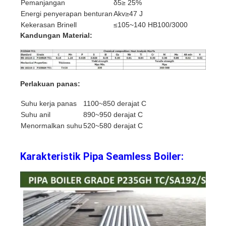
Pemanjangan
δ5≥ 25%
Energi penyerapan benturan
Akv≥47 J
Kekerasan Brinell
≤105~140 HB100/3000
Kandungan Material:
Perlakuan panas:
Suhu kerja panas
1100~850 derajat C
Suhu anil
890~950 derajat C
Menormalkan suhu
520~580 derajat C
Karakteristik Pipa Seamless Boiler: