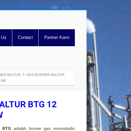
 Us
Contact
Partner Kami
NER BALTUR
GAS BURNER BALTUR
5 kW
ALTUR BTG 12
W
ri
BTG
adalah burner gas monostadio