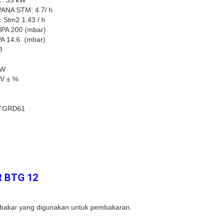
: 35 kW
NA STM: 4.7/ h
tm2 1.43 / h
A 200 (mbar)
 14.6 (mbar)
3
kW
V ± %
TGRD61
 BTG 12
bakar yang digunakan untuk pembakaran.