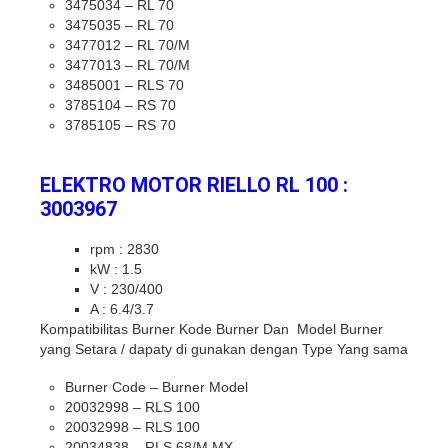
3475034 – RL 70
3475035 – RL 70
3477012 – RL 70/M
3477013 – RL 70/M
3485001 – RLS 70
3785104 – RS 70
3785105 – RS 70
ELEKTRO MOTOR RIELLO RL 100 :
3003967
rpm : 2830
kW : 1.5
V : 230/400
A : 6.4/3.7
Kompatibilitas Burner Kode Burner Dan Model Burner
yang Setara / dapaty di gunakan dengan Type Yang sama
Burner Code – Burner Model
20032998 – RLS 100
20032998 – RLS 100
20034838 – RLS 68/M MX