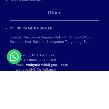
Service dan Perbaikan
Office
PT. INDIRA MITRA BOILER
Emerald Residence Sepatan Ruko 8i, RT.026/RW.005,
Kosambi, Kec. Sukadiri, Kabupaten Tangerang, Banten
15530
Phone : (021) 35295874
Mobile :
0895 3287 02165
Email:
wahyuidm86@gmail.com
/
wahyuspi46@gmail.com
Kategori
PUSAT FABRIKASI BOILER~ Fabrikasi boiler dan Thermal Oil