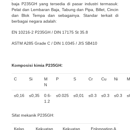
baja P235GH yang tersedia di pasar industri termasuk:
Pelat dan Lembaran Baja, Tabung dan Pipa, Billet, Cincin
dan Blok Tempa dan sebagainya. Standar terkait di
berbagai negara adalah:
EN 10216-2 P235GH / DIN 17175 St 35.8
ASTM A285 Grade C / DIN 1.0345 / JIS SB410
Komposisi kimia P235GH:
C
Si
M
P
S
Cr
Cu
Ni
M
N
≤0,16
≤0,35
0.6-
≤0.025
≤0,01
≤0.3
≤0.3
≤0.3
≤
1.2
Sifat mekanik P235GH:
Kelas
Kekuatan
Kekuatan
Enlongation A