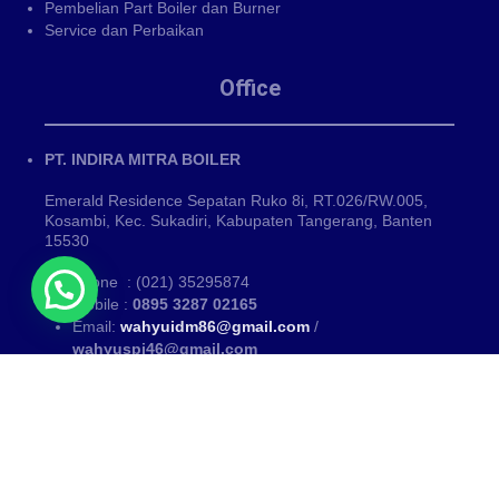
Pembelian Part Boiler dan Burner
Service dan Perbaikan
Office
PT. INDIRA MITRA BOILER
Emerald Residence Sepatan Ruko 8i, RT.026/RW.005,
Kosambi, Kec. Sukadiri, Kabupaten Tangerang, Banten
15530
Phone : (021) 35295874
Mobile :
0895 3287 02165
Email:
wahyuidm86@gmail.com
/
wahyuspi46@gmail.com
Kategori