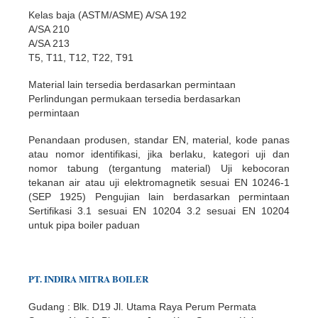
Kelas baja (ASTM/ASME) A/SA 192
A/SA 210
A/SA 213
T5, T11, T12, T22, T91
Material lain tersedia berdasarkan permintaan
Perlindungan permukaan tersedia berdasarkan
permintaan
Penandaan produsen, standar EN, material, kode panas
atau nomor identifikasi, jika berlaku, kategori uji dan
nomor tabung (tergantung material) Uji kebocoran
tekanan air atau uji elektromagnetik sesuai EN 10246-1
(SEP 1925) Pengujian lain berdasarkan permintaan
Sertifikasi 3.1 sesuai EN 10204 3.2 sesuai EN 10204
untuk pipa boiler paduan
PT.
INDIR
A
MITRA BOILER
Gudang : Blk. D19 Jl. Utama Raya Perum Permata