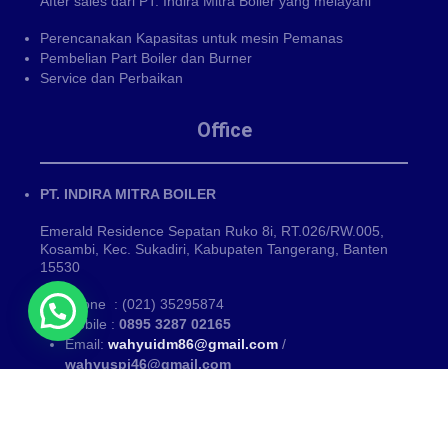
After sales dari PT. Indira Mitra Boiler yang melayani
Perencanakan Kapasitas untuk mesin Pemanas
Pembelian Part Boiler dan Burner
Service dan Perbaikan
Office
PT. INDIRA MITRA BOILER
Emerald Residence Sepatan Ruko 8i, RT.026/RW.005,
Kosambi, Kec. Sukadiri, Kabupaten Tangerang, Banten
15530
Phone : (021) 35295874
Mobile :
0895 3287 02165
Email:
wahyuidm86@gmail.com
/
wahyuspi46@gmail.com
Kategori