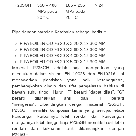
P235GH
350 – 480
185 – 235
> 24
MPa pada
MPa pada
20 ° C
20 ° C
Pipa dengan standart Ketebalan sebagai berikut:
PIPA BOILER OD 76.20 X 3.20 X 12.300 MM
PIPA BOILER OD 76.20 X 3.60 X 12.300 MM
PIPA BOILER OD 76.20 X 4.00 X 12.300 MM
PIPA BOILER OD 76.20 X 5.00 X 12.300 MM
Material P235GH adalah baja non-paduan yang
ditentukan dalam sistem EN 10028 dan EN10216. Ini
menawarkan plastisitas yang baik, ketangguhan,
pembengkokan dingin dan sifat pengelasan bahkan di
bawah suhu tinggi. Huruf “P” berarti “dapat dilas”, “G”
berarti “dilunakkan anil” dan “H” berarti
“mengeras”. Dibandingkan dengan material P265GH,
P235GH memiliki komposisi kimia yang serupa tetapi
kandungan karbonnya lebih rendah dan kandungan
mangannya lebih tinggi. Baja P235GH memiliki hasil lebih
rendah dan kekuatan tarik dibandingkan dengan
P265GH.