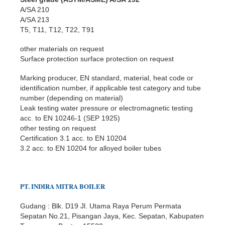
A/SA 210
A/SA 213
T5, T11, T12, T22, T91
other materials on request
Surface protection surface protection on request
Marking producer, EN standard, material, heat code or
identification number, if applicable test category and tube
number (depending on material)
Leak testing water pressure or electromagnetic testing
acc. to EN 10246-1 (SEP 1925)
other testing on request
Certification 3.1 acc. to EN 10204
3.2 acc. to EN 10204 for alloyed boiler tubes
PT.
INDIR
A
MITRA BOILER
Gudang : Blk. D19 Jl. Utama Raya Perum Permata
Sepatan No.21, Pisangan Jaya, Kec. Sepatan, Kabupaten