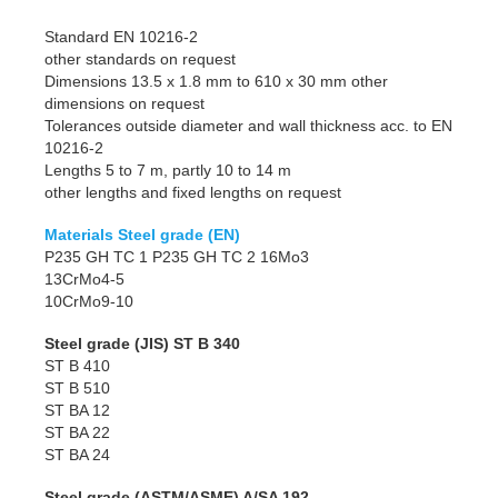
Standard EN 10216-2
other standards on request
Dimensions 13.5 x 1.8 mm to 610 x 30 mm other
dimensions on request
Tolerances outside diameter and wall thickness acc. to EN
10216-2
Lengths 5 to 7 m, partly 10 to 14 m
other lengths and fixed lengths on request
Materials Steel grade (EN)
P235 GH TC 1 P235 GH TC 2 16Mo3
13CrMo4-5
10CrMo9-10
Steel grade (JIS) ST B 340
ST B 410
ST B 510
ST BA 12
ST BA 22
ST BA 24
Steel grade (ASTM/ASME) A/SA 192