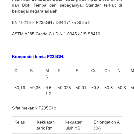
dan Blok Tempa dan sebagainya. Standar terkait di
berbagai negara adalah:
EN 10216-2 P235GH / DIN 17175 St 35.8
ASTM A285 Grade C / DIN 1.0345 / JIS SB410
Komposisi kimia P235GH:
C
Si
M
P
S
Cr
Cu
Ni
M
N
≤0,16
≤0,35
0.6-
≤0.025
≤0,01
≤0.3
≤0.3
≤0.3
≤
1.2
Sifat mekanik P235GH:
Kelas
Kekuatan
Kekuatan
Enlongation A
tarik Rm
luluh YS
(％)