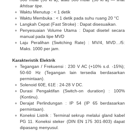
ikhtisar tipe
.
Waktu Menutup :
< 1 detik
Waktu Membuka :
< 1 detik pada suhu ruang 20 °C
Langkah Cepat (Fast Stroke) :
Dapat disesuaikan.
Penyesuaian Volume Utama :
Dapat disetel secara
manual pada tipe MVD
Laju Peralihan (Switching Rate) :
MV/4, MVD…/5:
Maks. 1000 per jam.
Karakteristik Elektrik
Tegangan / Frekuensi :
230 V AC (+10% s.d. -15%);
50-60 Hz (Tegangan lain tersedia berdasarkan
permintaan).
Solenoid 60E, 61E :
24-28 V DC.
Durasi Pengaktifan (Switch-on duration) :
100%
(Kontinu).
Derajat Perlindungan :
IP 54 (IP 65 berdasarkan
permintaan).
Koneksi Listrik :
Terminal sekrup melalui gland kabel
PG 11. Koneksi steker (DIN EN 175 301-803) dapat
dipasang menyusul.