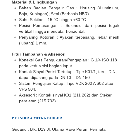
Material & Lingkungan
Bahan Bagian Pengalir Gas :
Housing (Aluminium,
Baja, Kuningan); Seal (Berbasis NBR).
Suhu Sekitar :
-15 °C hingga +60 °C.
Posisi Pemasangan :
Solenoid dari posisi tegak
vertikal hingga mendatar horizontal.
Penyaring Kotoran :
Ayakan terpasang, lebar mesh
(lubang) 1 mm.
Fitur Tambahan & Aksesori
Koneksi Gas Pengukuran/Pengapian :
G 1/4 ISO 118
pada kedua sisi bagian input.
Kontak Sinyal Posisi Tertutup :
Tipe K01/1, teruji DIN,
dapat dipasang pada DN 10 – DN 150.
Sistem Pengujian Katup :
Tipe VDK 200 A S02 atau
VPS 504.
Aksesori :
Kontak sinyal K01 (211 202) dan Steker
peralatan (215 733).
PT.
INDIR
A
MITRA BOILER
Gudang : Blk. D19 Jl. Utama Raya Perum Permata