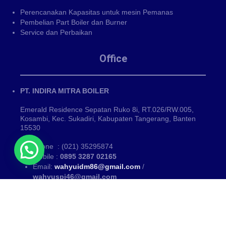
Perencanakan Kapasitas untuk mesin Pemanas
Pembelian Part Boiler dan Burner
Service dan Perbaikan
Office
PT. INDIRA MITRA BOILER
Emerald Residence Sepatan Ruko 8i, RT.026/RW.005,
Kosambi, Kec. Sukadiri, Kabupaten Tangerang, Banten
15530
Phone : (021) 35295874
Mobile :
0895 3287 02165
Email:
wahyuidm86@gmail.com
/
wahyuspi46@gmail.com
Kategori