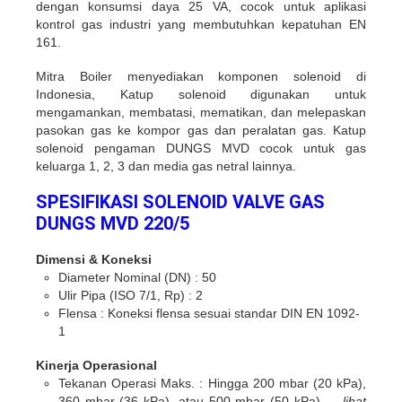
dengan konsumsi daya 25 VA, cocok untuk aplikasi
kontrol gas industri yang membutuhkan kepatuhan EN
161.
Mitra Boiler menyediakan komponen solenoid di
Indonesia, Katup solenoid digunakan untuk
mengamankan, membatasi, mematikan, dan melepaskan
pasokan gas ke kompor gas dan peralatan gas. Katup
solenoid pengaman DUNGS MVD cocok untuk gas
keluarga 1, 2, 3 dan media gas netral lainnya.
SPESIFIKASI SOLENOID VALVE GAS
DUNGS MVD 220/5
Dimensi & Koneksi
Diameter Nominal (DN) :
50
Ulir Pipa (ISO 7/1, Rp) :
2
Flensa :
Koneksi flensa sesuai standar DIN EN 1092-
1
Kinerja Operasional
Tekanan Operasi Maks. :
Hingga 200 mbar (20 kPa),
360 mbar (36 kPa), atau 500 mbar (50 kPa) —
lihat