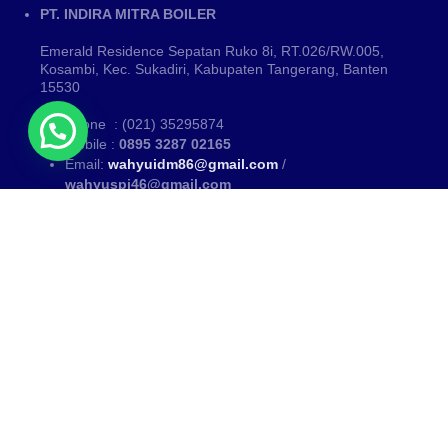
PT. INDIRA MITRA BOILER
Emerald Residence Sepatan Ruko 8i, RT.026/RW.005,
Kosambi, Kec. Sukadiri, Kabupaten Tangerang, Banten
15530
Phone : (021) 35295874
Mobile :
0895 3287 02165
Email:
wahyuidm86@gmail.com
/
wahyuspi46@gmail.com
Kategori
PUSAT FABRIKASI BOILER~ Fabrikasi boiler dan Thermal Oil
Heater
www.mitraboiler.com
Copyright © 2026
Blog
/
All Products
/
About Us
/
Contact
/
Partner Kami