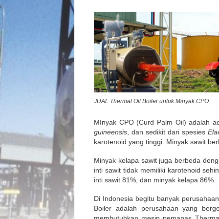
JUAL Thermal Oil Boiler untuk Minyak CPO
MInyak CPO (Curd Palm Oil) adalah ad
guineensis
,
dan sedikit dari spesies
Ela
karotenoid yang tinggi. Minyak sawit be
Minyak kelapa sawit juga berbeda denga
inti sawit tidak memiliki karotenoid 
inti sawit 81%, dan minyak kelapa 86%.
Di Indonesia begitu banyak perusahaan
Boiler adalah perusahaan yang berg
membutuhkan mesin pemanas Thermal 