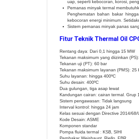
uap, seperti kebocoran, korosi, pengo
Pemanas minyak termal membutuhk
Penghematan bahan bakar hingga 2
kebocoran energi minimum. Setida
Sistem pemanas minyak panas sanga
Fitur Teknik Thermal Oil CP
Rentang daya: Dari 0,1 hingga 15 MW
Tekanan maksimum yang diizinkan (PS):
Tekanan uji (PT): 60 bar
Tekanan maksimum layanan (PMS): 25 
Suhu layanan: hingga 400ºC
Suhu desain: 400ºC
Dua gulungan, tiga asap lewat
Kandungan cairan: cairan termal. Grup 
Sistem pengawasan: Tidak langsung
Interval kontrol: hingga 24 jam
Kelas sesuai dengan Directive 2014/68
Kode Desain: ASME
Komponen standar
Pompa fluida termal : KSB, SIHI
Pembakar Weishaupt, Riello, FBR