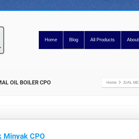
Home
Blog
All Products
About
AL OIL BOILER CPO
Home
JUAL ME
uk Minyak CPO