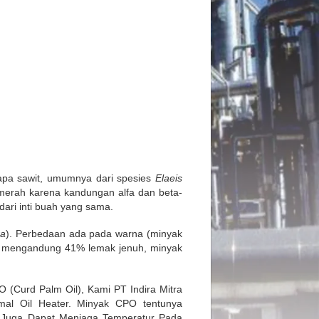
apa sawit, umumnya dari spesies
Elaeis
 merah karena kandungan alfa dan beta-
 dari inti buah yang sama.
ra
). Perbedaan ada pada warna (minyak
wit mengandung 41% lemak jenuh, minyak
 (Curd Palm Oil), Kami PT Indira Mitra
mal Oil Heater. Minyak CPO tentunya
 Juga Dapat Menjaga Temperatur Pada