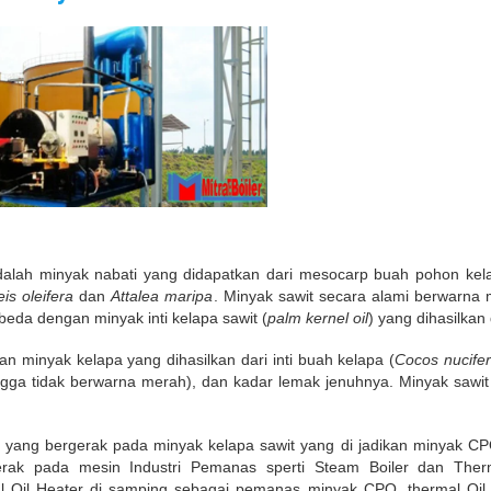
alah minyak nabati yang didapatkan dari mesocarp buah pohon kel
eis oleifera
dan
Attalea maripa
. Minyak sawit secara alami berwarna
rbeda dengan minyak inti kelapa sawit (
palm kernel oil
) yang dihasilkan
n minyak kelapa yang dihasilkan dari inti buah kelapa (
Cocos nucife
sehingga tidak berwarna merah), dan kadar lemak jenuhnya. Minyak sa
 yang bergerak pada minyak kelapa sawit yang di jadikan minyak CPO
erak pada mesin Industri Pemanas sperti Steam Boiler dan Ther
Oil Heater di samping sebagai pemanas minyak CPO, thermal Oil