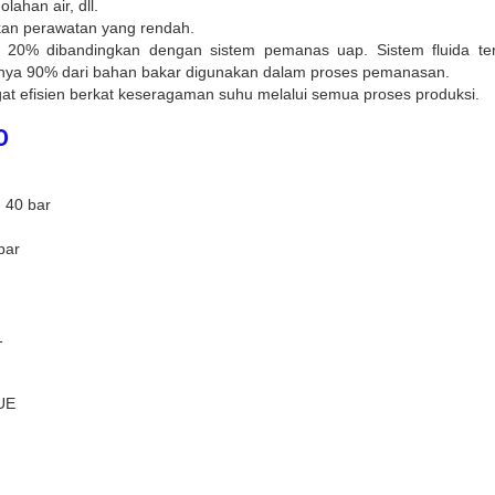
lahan air, dll.
an perawatan yang rendah.
0% dibandingkan dengan sistem pemanas uap. Sistem fluida termal
knya 90% dari bahan bakar digunakan dalam proses pemanasan.
t efisien berkat keseragaman suhu melalui semua proses produksi.
O
 40 bar
bar
1
/UE