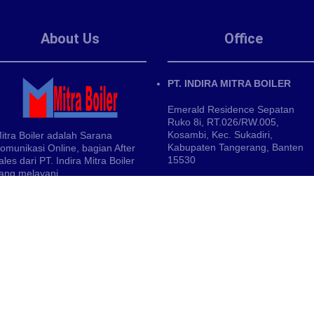
About Us
Office
PT. INDIRA MITRA BOILER
Emerald Residence Sepatan
Ruko 8i, RT.026/RW.005,
Kosambi, Kec. Sukadiri,
itra Boiler adalah Sarana
Kabupaten Tangerang, Banten
omunikasi Online, bagian After
15530
ales dari PT. Indira Mitra Boiler
ang melayani
Phone : (021) 35295874
erencanakan Kapasitas untuk
Mobile :
0895 3287 02165
esin Pemanas
Email:
wahyuidm86@gmail
embelian Part Boiler dan Burner
/
wahyuspi46@gmail.com
ervice dan Perbaikan
 BOILER~ Fabrikasi boiler dan Thermal Oil Heater
www.mitraboiler.com