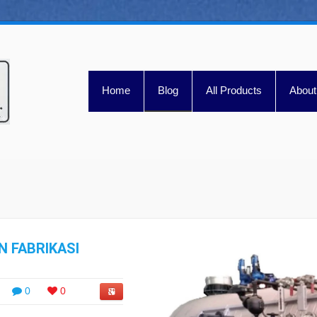
Home
Blog
All Products
About
N FABRIKASI
0
0