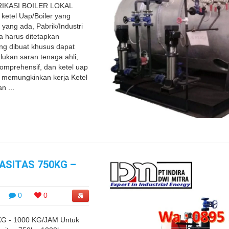
IKASI BOILER LOKAL
ketel Uap/Boiler yang
yang ada, Pabrik/Industri
 harus ditetapkan
ang dibuat khusus dapat
ukan saran tenaga ahli,
omprehensif, dan ketel uap
g memungkinkan kerja Ketel
n ...
ASITAS 750KG –
0
0
G - 1000 KG/JAM Untuk