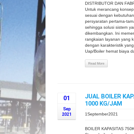
DISTRIBUTOR DAN FABR
Untuk merancang konsep 
sesuai dengan kebutuhan 
persyaratan pertama-tama
sehingga solusi sistem y
dikembangkan. Ini memerl
rangkaian layanan yang k
dengan karakteristik yan
Uap/Boiler hemat biaya da
Read More
JUAL BOILER KAP
01
1000 KG/JAM
Sep
1September2021
2021
BOILER KAPASITAS 750K