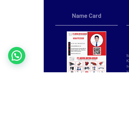
Name Card
M
K
s
y
P
m
P
S
PUSAT FABRIKASI