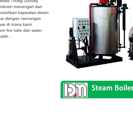
asitas 750kg-1000kg
industri menengah dan
utuhkan kapasitas steam
ar dengan rancangan
ase di mana kami
m fire tube dan water
alah ...