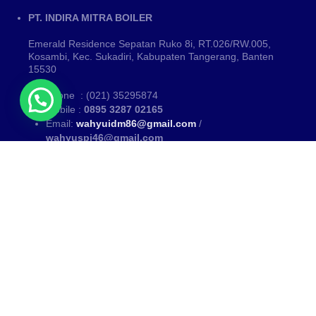
PT. INDIRA MITRA BOILER
Emerald Residence Sepatan Ruko 8i, RT.026/RW.005,
Kosambi, Kec. Sukadiri, Kabupaten Tangerang, Banten
15530
Phone : (021) 35295874
Mobile :
0895 3287 02165
Email:
wahyuidm86@gmail.com
/
wahyuspi46@gmail.com
Kategori
PUSAT FABRIKASI BOILER~ Fabrikasi boiler dan Thermal Oil
Heater
www.mitraboiler.com
Copyright © 2026
Blog
/
All Products
/
About Us
/
Contact
/
Partner Kami