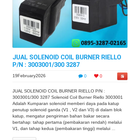
JUAL SOLENOID COIL BURNER RIELLO
P/N : 3003001/300 3287
19February2026
0
0
JUAL SOLENOID COIL BURNER RIELLO P/N :
3003001/300 3287 Solenoid Coil Burner Riello 3003001
Adalah Kumparan solenoid memberi daya pada katup
penutup solenoid ganda (V1 , V2 dan V3) di dalam blok
katup, mengatur pengiriman bahan bakar secara
bertahap: tahap pertama (pembakaran rendah) melalui
V1, dan tahap kedua (pembakaran tinggi) melalui ...