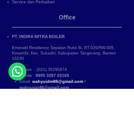
Service dan Perbaikan
Office
PT. INDIRA MITRA BOILER
Emerald Residence Sepatan Ruko 8i, RT.026/RW.005,
Kosambi, Kec. Sukadiri, Kabupaten Tangerang, Banten
15530
Phone : (021) 35295874
Mobile :
0895 3287 02165
Email:
wahyuidm86@gmail.com
/
wahyuspi46@gmail.com
Kategori
PUSAT FABRIKASI BOILER~ Fabrikasi boiler dan Thermal Oil