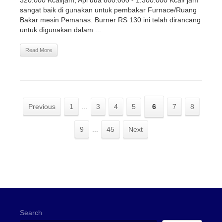
320.000 Kcal/jam, Api dua 800.000 - 1.300.000 Kcal/ jam
sangat baik di gunakan untuk pembakar Furnace/Ruang
Bakar mesin Pemanas. Burner RS 130 ini telah dirancang
untuk digunakan dalam ...
Read More
Previous
1
...
3
4
5
6
7
8
9
...
45
Next
Search