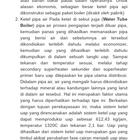
atau bahan bakar padat dalam operasinya. Untuk
alasan ekonomis, sebagian besar ketel pipa api
dikonstruksi sebagai paket boiler (dirakit oleh pabrik)
Ketel pipa air Pada ketel di sebut juga (
Water Tube
Boiler
) pipa air proses pengapian terjadi diluar pipa,
kemudian panas yang dihasilkan memanaskan pipa
yang berisi air dan sebelumnya air tersebut
dikondisikan terlebih dahulu melalui economizer,
kemudian uap yang dihasilkan terlebih dahulu
dikumpulkan di dalam sebuah tangki uap. Sampai
tekanan dan temperatur sesuai, melalui tahap
secondary superheater sekunder dan superheater
primer baru uap dilepaskan ke pipa utama distribusi.
Didalam pipa air, air yang mengalir harus dikondisikan
terhadap mineral atau kandungan lainnya yang larut
di dalam air tesebut. Hal ini merupakan faktor utama
yang harus diperhatikan terhadap tipe ini. Berkaitan
dengan tujuan perekayasaan ini, maka sistem ketel
uap yang direncanakan adalah sistem ketel uap yang
dapat memproduksi uap sebesar 612,43 kg/jam,
temperatur 1320C dan tekanan 2,1 bar. Uap yang
dihasilkan dari sistem ketel uap merupakan gas yang
timbul akibat perubahan fase cairan menjadi uap atau