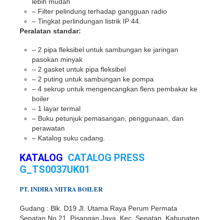
lebih mudah
– Filter pelindung terhadap gangguan radio
– Tingkat perlindungan listrik IP 44.
Peralatan standar:
– 2 pipa fleksibel untuk sambungan ke jaringan
pasokan minyak
– 2 gasket untuk pipa fleksibel
– 2 puting untuk sambungan ke pompa
– 4 sekrup untuk mengencangkan flens pembakar ke
boiler
– 1 layar termal
– Buku petunjuk pemasangan, penggunaan, dan
perawatan
– Katalog suku cadang.
KATALOG
CATALOG PRESS
G_TS0037UK01
PT.
INDIR
A
MITRA BOILER
Gudang : Blk. D19 Jl. Utama Raya Perum Permata
Sepatan No.21, Pisangan Jaya, Kec. Sepatan, Kabupaten