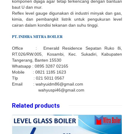
komponen dijaga agar tetap terkencang dengan bantuan
baut U dan mur.
Reflex level gauge digunakan di industri minyak dan gas,
kimia, dan pembangkit listrik untuk pengukuran level
cairan dalam kondisi tekanan dan suhu tinggi.
PT.
INDIR
A
MITRA BOILER
Office : Emerald Residence Sepatan Ruko 8i,
RT.026/RW.005, Kosambi, Kec. Sukadiri, Kabupaten
Tangerang, Banten 15530
Whatsapp : 0895 3287 02165
Mobile : 0821 1185 1623
Tlp : 021 5011 0567
Email : wahyuidm86@gmail.com
wahyuspi46@gmail.com
Related products
Details