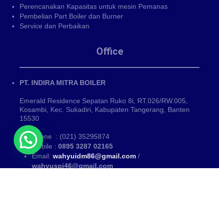
Perencanakan Kapasitas untuk mesin Pemanas
Pembelian Part Boiler dan Burner
Service dan Perbaikan
Office
PT. INDIRA MITRA BOILER
Emerald Residence Sepatan Ruko 8i, RT.026/RW.005,
Kosambi, Kec. Sukadiri, Kabupaten Tangerang, Banten
15530
Phone : (021) 35295874
Mobile :
0895 3287 02165
Email:
wahyuidm86@gmail.com
/
wahyuspi46@gmail.com
Kategori